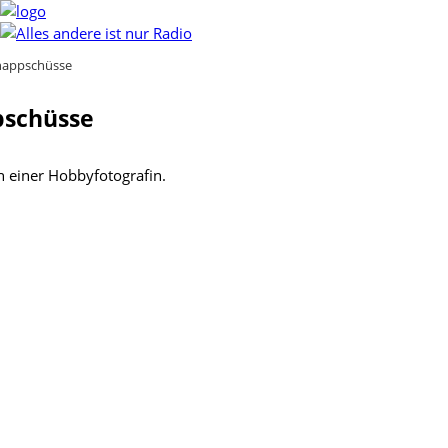
nappschüsse
pschüsse
 einer Hobbyfotografin.