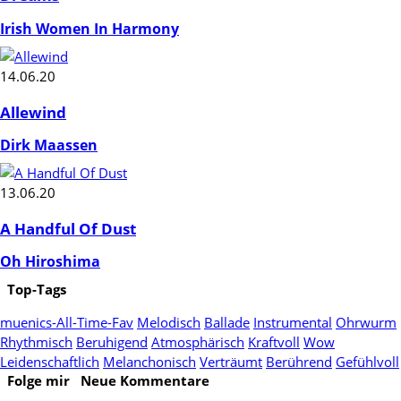
Irish Women In Harmony
14.06.20
Allewind
Dirk Maassen
13.06.20
A Handful Of Dust
Oh Hiroshima
Top-Tags
muenics-All-Time-Fav
Melodisch
Ballade
Instrumental
Ohrwurm
Rhythmisch
Beruhigend
Atmosphärisch
Kraftvoll
Wow
Leidenschaftlich
Melanchonisch
Verträumt
Berührend
Gefühlvoll
Folge mir
Neue Kommentare