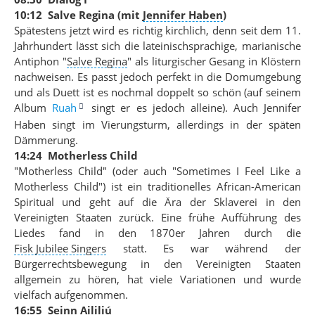
10:12 Salve Regina (mit
Jennifer Haben
)
Spätestens jetzt wird es richtig kirchlich, denn seit dem 11.
Jahrhundert lässt sich die lateinischsprachige, marianische
Antiphon
"
Salve Regina
"
als liturgischer Gesang in Klöstern
nachweisen. Es passt jedoch perfekt in die Domumgebung
und als Duett ist es nochmal doppelt so schön (auf seinem
Album
Ruah
singt er es jedoch alleine). Auch Jennifer
Haben singt im Vierungsturm, allerdings in der späten
Dämmerung.
14:24 Motherless Child
"Motherless Child" (oder auch "Sometimes I Feel Like a
Motherless Child") ist ein traditionelles African-American
Spiritual und geht auf die Ära der Sklaverei in den
Vereinigten Staaten zurück. Eine frühe Aufführung des
Liedes fand in den 1870er Jahren durch die
Fisk Jubilee Singers
statt. Es war während der
Bürgerrechtsbewegung in den Vereinigten Staaten
allgemein zu hören, hat viele Variationen und wurde
vielfach aufgenommen.
16:55 Seinn Aililiú