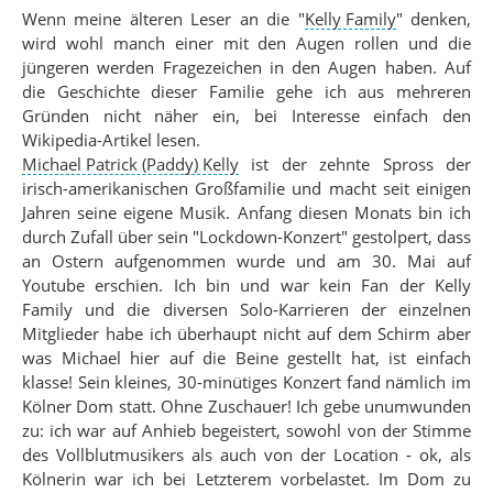
Wenn meine älteren Leser an die
"
Kelly Family
"
denken,
wird wohl manch einer mit den Augen rollen und die
jüngeren werden Fragezeichen in den Augen haben. Auf
die Geschichte dieser Familie gehe ich aus mehreren
Gründen nicht näher ein, bei Interesse einfach den
Wikipedia-Artikel lesen.
Michael Patrick (Paddy) Kelly
ist der zehnte Spross der
irisch-amerikanischen Großfamilie und macht seit einigen
Jahren seine eigene Musik. Anfang diesen Monats bin ich
durch Zufall über sein "Lockdown-Konzert" gestolpert, dass
an Ostern aufgenommen wurde und am 30. Mai auf
Youtube erschien. Ich bin und war kein Fan der Kelly
Family und die diversen Solo-Karrieren der einzelnen
Mitglieder habe ich überhaupt nicht auf dem Schirm aber
was Michael hier auf die Beine gestellt hat, ist einfach
klasse! Sein kleines, 30-minütiges Konzert fand nämlich im
Kölner Dom statt. Ohne Zuschauer! Ich gebe unumwunden
zu: ich war auf Anhieb begeistert, sowohl von der Stimme
des Vollblutmusikers als auch von der Location - ok, als
Kölnerin war ich bei Letzterem vorbelastet. Im Dom zu