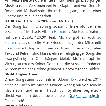
Am bekanntesten dürften den nicht mehr ganz so jungen
Musikfans die Versionen von Eric Clapton und von Guns N’
Roses sein. Michael spielt ihn recht langsam, nur mit einer
Gitarre und mit Leidenschaft.
03:30 Out Of Touch 2020 (mit
MoTrip
)
Der Song ist im Ursprung schon 5 Jahre alt, denn er
erschien auf Michaels Album
Human
. Die Neuaufnahme
mit dem Zusatz "2020" feat. MoTrip gibt es auch
zu
kaufen
, das offzielle Musikvideo ist sogar der Mitschnitt
vom Konzert. Rap ist immer noch nicht mein Ding aber
Text und Refrain sind klasse; ein sehr eingängiger Song, der
zwangsläufig im Ohr hängen bleibt. MoTrip rapt im
Vierungsturm
des Kölner Doms und die Aussenaufnahmen
wurden mit einer Drohne gemacht. Hervorragende Bilder!
06:44 Higher Love
Dieser Song stammt von seinem Album
iD
, welches 2017
erschien. Hier wird Michaels klarer Gesang nur von seinem
Klavierspiel und einem Hauch von Synthies begleitet -
direkt vor dem dezent beleuchteten
Dreikönigenschrein
.
Fantastisch!
08:30 Dialog I *