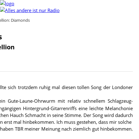
ellion: Diamonds
s
llion
llte sich trotzdem ruhig mal diesen tollen Song der Londoner
s ein Gute-Laune-Ohrwurm mit relativ schnellem Schlagzeug-
gängigen Hintergrund-Gitarrenriffs eine leichte Melanchonie
ichen Hauch Schmacht in seine Stimme. Der Song wird dadurch
en erst mal hinbekommen. Ich muss gestehen, dass mir solche
g haben TBR meiner Meinung nach ziemlich gut hinbekommen.