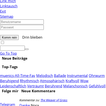
Link mich
Linktausch
Exit
Sitemap
Drin bleiben
Go To Top
Neue Beiträge
Top-Tags
muenics-All-Time-Fav
Melodisch
Ballade
Instrumental
Ohrwurm
Beruhigend
Rhythmisch
Atmosphärisch
Kraftvoll
Wow
Leidenschaftlich
Verträumt
Berührend
Melanchonisch
Gefühlvoll
Folge mir
Neue Kommentare
Kommentar zu:
The Weaver of Grass
Telegram
Danke
Nora