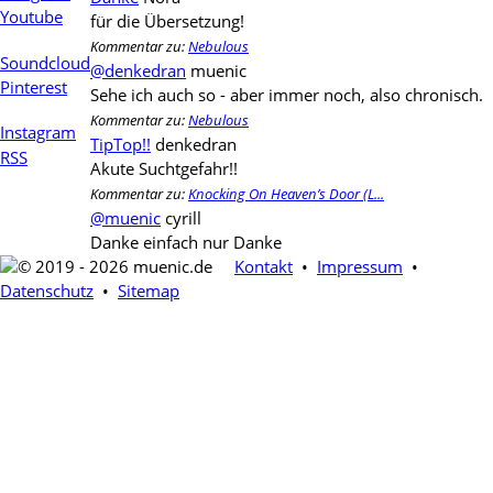
Youtube
für die Übersetzung!
Kommentar zu:
Nebulous
Soundcloud
@denkedran
muenic
Pinterest
Sehe ich auch so - aber immer noch, also chronisch.
Kommentar zu:
Nebulous
Instagram
TipTop!!
denkedran
RSS
Akute Suchtgefahr!!
Kommentar zu:
Knocking On Heaven’s Door (L...
@muenic
cyrill
Danke einfach nur Danke
© 2019 - 2026 muenic.de
Kontakt
•
Impressum
•
Datenschutz
•
Sitemap