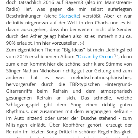
doch tatsächlich 2016 auf Bayern3 (also im Mainstream-
Radio) lief, was gegen die mir selbst auferlegten
Beschränkungen (siehe
Startseite
) verstößt. Aber er war
definitiv nirgendwo auf der Welt in den Charts und es ist
davon auszugehen, dass ihn bei weitem nicht alle Sender
durch den Äther gejagt haben also ist es immerhin zu ca.
90% erlaubt, ihn hier vorzustellen. :-)
Zum eigentlichen Thema: "Big Ideas" ist mein Lieblingslied
vom 2016 erschienenem Album "
Ocean by Ocean
", denn
zum einen kommt hier die schöne, sehr klare Stimme von
Sänger Nathan Nicholson richtig gut zur Geltung und zum
anderen hat es was melodisch-atmosphärisches,
hervorgerufen durch die TBR-typischen Hintergrund-
Gitarrenriffs beim Refrain und dem atmosphärisch
gesungenen Refrain an sich. Das schnelle, weiche
Schlagzeugspiel gibt dem Song einen richtig guten
Rhythmus, der zusammen mit dem eingängigen Refrain -
im Auto sitzend oder unter der Dusche stehend - zum
Mitsingen einlädt. Über Kopfhörer gehört, erzeugt der
Refrain im letzten Song-Drittel in schöner Regelmässigkeit