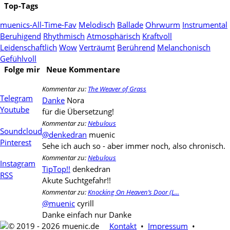
Top-Tags
muenics-All-Time-Fav
Melodisch
Ballade
Ohrwurm
Instrumental
Beruhigend
Rhythmisch
Atmosphärisch
Kraftvoll
Leidenschaftlich
Wow
Verträumt
Berührend
Melanchonisch
Gefühlvoll
Folge mir
Neue Kommentare
Kommentar zu:
The Weaver of Grass
Telegram
Danke
Nora
Youtube
für die Übersetzung!
Kommentar zu:
Nebulous
Soundcloud
@denkedran
muenic
Pinterest
Sehe ich auch so - aber immer noch, also chronisch.
Kommentar zu:
Nebulous
Instagram
TipTop!!
denkedran
RSS
Akute Suchtgefahr!!
Kommentar zu:
Knocking On Heaven’s Door (L...
@muenic
cyrill
Danke einfach nur Danke
© 2019 - 2026 muenic.de
Kontakt
•
Impressum
•