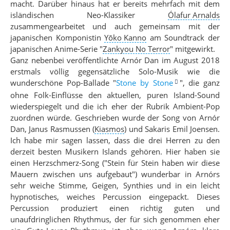
macht. Darüber hinaus hat er bereits mehrfach mit dem
isländischen Neo-Klassiker
Ólafur Arnalds
zusammengearbeitet und auch gemeinsam mit der
japanischen Komponistin
Yōko Kanno
am Soundtrack der
japanischen Anime-Serie
"
Zankyou No Terror
"
mitgewirkt.
Ganz nebenbei veröffentlichte Arnór Dan im August 2018
erstmals völlig gegensätzliche Solo-Musik wie die
wunderschöne Pop-Ballade "
Stone by Stone
", die ganz
ohne Folk-Einflüsse den aktuellen, puren Island-Sound
wiederspiegelt und die ich eher der Rubrik Ambient-Pop
zuordnen würde. Geschrieben wurde der Song von Arnór
Dan, Janus Rasmussen
(
Kiasmos
)
und Sakaris Emil Joensen.
Ich habe mir sagen lassen, dass die drei Herren zu den
derzeit besten Musikern Islands gehören. Hier haben sie
einen Herzschmerz-Song ("Stein für Stein haben wir diese
Mauern zwischen uns aufgebaut") wunderbar in Arnórs
sehr weiche Stimme, Geigen, Synthies und in ein leicht
hypnotisches, weiches Percussion eingepackt. Dieses
Percussion produziert einen richtig guten und
unaufdringlichen Rhythmus, der für sich genommen eher