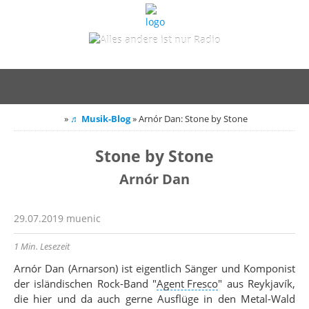
»
♬ Musik-Blog
»
Arnór Dan: Stone by Stone
Stone by Stone
Arnór Dan
29.07.2019
muenic
1 Min. Lesezeit
Arnór Dan (Arnarson) ist eigentlich Sänger und Komponist
der isländischen Rock-Band
"
Agent Fresco
" aus
Reykjavík,
die hier und da auch gerne Ausflüge in den Metal-Wald