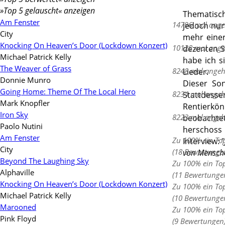
»Top 5 gelauscht« anzeigen
Thematisch
Am Fenster
14796 mal ange
jedoch nur
City
mehr einer
Knocking On Heaven’s Door (Lockdown Konzert)
10128 mal ange
dezenten S
Michael Patrick Kelly
habe ich s
The Weaver of Grass
8248 mal angeh
Lieder.
Donnie Munro
Dieser So
Going Home: Theme Of The Local Hero
8234 mal angeh
Stattdesse
Mark Knopfler
Rentierkön
Iron Sky
8223 mal angeh
beobachte
Paolo Nutini
herschoss 
Am Fenster
Zu 100% ein To
Interview: "
City
(18 Bewertunge
von Mensche
Beyond The Laughing Sky
Zu 100% ein To
Alphaville
(11 Bewertunge
Knocking On Heaven’s Door (Lockdown Konzert)
Zu 100% ein To
Michael Patrick Kelly
(10 Bewertunge
Marooned
Zu 100% ein To
Pink Floyd
(9 Bewertungen