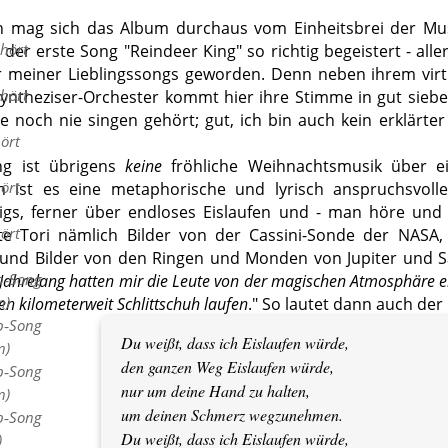
 mag sich das Album durchaus vom Einheitsbrei der Mus
hört
 der erste Song "Reindeer King" so richtig begeistert - al
 meiner Lieblingssongs geworden. Denn neben ihrem virtu
hört
yntheziser-Orchester kommt hier ihre Stimme in gut sieben
ie noch nie singen gehört; gut, ich bin auch kein erklärte
ört
ng ist übrigens
keine
fröhliche Weihnachtsmusik über ein
ört
n ist es eine metaphorische und lyrisch anspruchsvoll
igs, ferner über endloses Eislaufen und - man höre und
ört
te Tori nämlich Bilder von der Cassini-Sonde der NASA,
und Bilder von den Ringen und Monden von Jupiter und Sa
p‑Song
Jahrelang hatten mir die Leute von der magischen Atmosphäre e
n)
n kilometerweit Schlittschuh laufen
." So lautet dann auch der
p‑Song
Du weißt, dass ich Eislaufen würde,
n)
den ganzen Weg Eislaufen würde,
p‑Song
nur um deine Hand zu halten,
n)
um deinen Schmerz wegzunehmen.
p‑Song
Du weißt, dass ich Eislaufen würde,
)