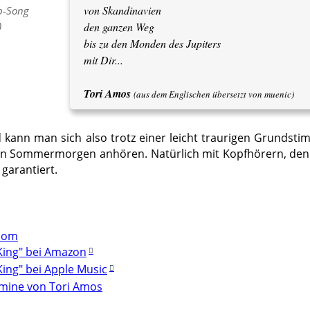
von Skandinavien
p‑Song
)
den ganzen Weg
bis zu den Monden des Jupiters
mit Dir...
Tori Amos
(aus dem Englischen übersetzt von muenic)
d kann man sich also trotz einer leicht traurigen Grunds
n Sommermorgen anhören. Natürlich mit Kopfhörern, denn 
garantiert.
com
King" bei Amazon
King" bei Apple Music
mine von Tori Amos