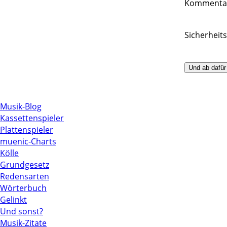
Komment
Sicherheit
Musik-Blog
Kassettenspieler
Plattenspieler
muenic-Charts
Kölle
Grundgesetz
Redensarten
Wörterbuch
Gelinkt
Und sonst?
Musik-Zitate