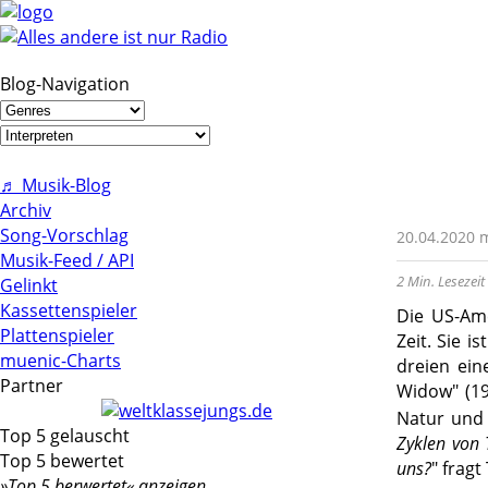
Blog-Navigation
♬ Musik-Blog
Archiv
Song-Vorschlag
20.04.2020
Musik-Feed / API
2 Min. Lesezeit
Gelinkt
Kassettenspieler
Die US-Am
Plattenspieler
Zeit. Sie 
muenic-Charts
dreien ein
Partner
Widow
"
(19
Natur und 
Top 5 gelauscht
Zyklen von 
Top 5 bewertet
uns?
" frag
»Top 5 berwertet« anzeigen