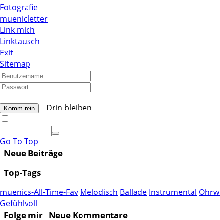
Fotografie
muenicletter
Link mich
Linktausch
Exit
Sitemap
Drin bleiben
Go To Top
Neue Beiträge
Top-Tags
muenics-All-Time-Fav
Melodisch
Ballade
Instrumental
Ohrw
Gefühlvoll
Folge mir
Neue Kommentare