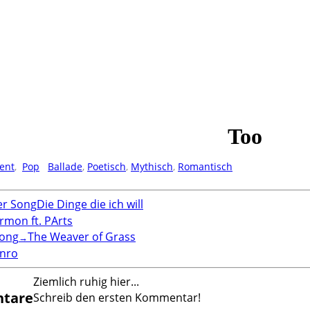
ent
,
Pop
Ballade
,
Poetisch
,
Mythisch
,
Romantisch
er Song
Die Dinge die ich will
rmon ft. PArts
Song
The Weaver of Grass
→
nro
Ziemlich ruhig hier...
tare
Schreib den ersten Kommentar!