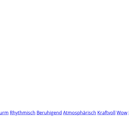
urm
Rhythmisch
Beruhigend
Atmosphärisch
Kraftvoll
Wow